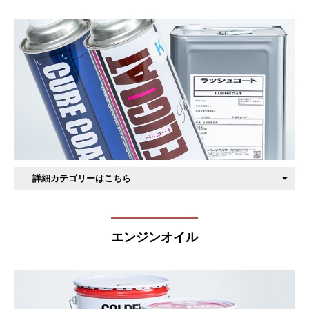
大パーツ加工用
中パーツ加工用
小パーツ加工用
プレス加工用
工業用潤滑油
詳細カテゴリーはこちら
溶剤タイプ熱可塑性樹脂用 ペリコート
シリコーンタイプ
エンジンオイル
植物油タイプ
フッ素タイプ
脂肪酸セッケンタイプ
溶剤タイプ熱硬化性樹脂用 キュアコート
一般合成ゴム用