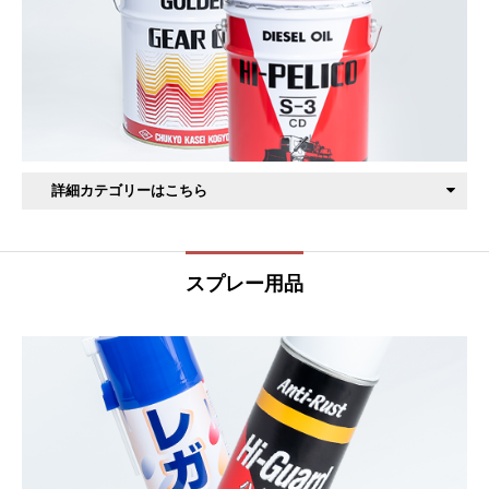
ウレタン用
フッ素・シリコンゴム用
ＣＦＲＰ用（金型コーティング）
水溶性タイプ熱硬化性樹脂用 ラッシュコート
フッ素・シリコンゴム用（フッ素タイプ）
一般合成ゴム用（シリコンタイプ）
一般合成ゴム用（フッ素・シリコンタイプ）
詳細カテゴリーはこちら
フッ素・シリコンゴム用（フッ素・ワックスタイプ）
４サイクルエンジンオイル
フッ素・シリコンゴム用（ワックスタイプ）
ガソリン車用
スプレー用品
ディーゼル車用
ギアオイル
トラクター用
自動車用ギア用
ATF用
２サイクルエンジンオイル