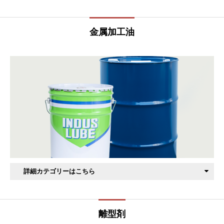
リチウム石鹸
万能多用途
金属加工油
ホイールベアリング
カルシウム石鹸
複合カルシウムスルフォネート
フッ素樹脂
その他
耐熱用途
特殊用途
カートリッジ
エアゾール
超高温焼付き防止剤
高寿命高温用グリース
詳細カテゴリーはこちら
圧造加工
ボルト加工用
離型剤
ナット加工用