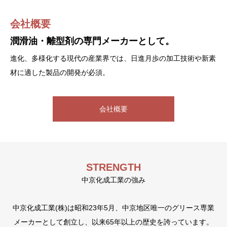
会社概要
沿革
CSR
潤滑油・離型剤の専門メーカーとして。
専門メーカーとして進化し続けた足跡。
事業活動を通じ、社会に貢献するCSRの取り組み
を紹介します。
進化、多様化する現代の産業界では、日進月歩の加工技術や新素
昭和23年の創業以来、独自技術を磨き上げ、確かな技術と知識を
1999年にISO9001を取得し、品質保証を一層強化しました。徹
材に適した製品の開発が必須。
培ってきた私たちのチカラが活きています。
底した品質管理を追求し、常に高品質な製品提供を行っていま
す。
会社概要
沿革
CSR
STRENGTH
中京化成工業の強み
中京化成工業(株)は昭和23年5月、中京地区唯一のグリース専業
メーカーとして創立し、以来65年以上の歴史を誇っています。