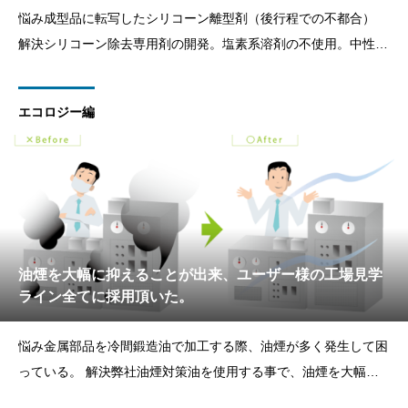
悩み成型品に転写したシリコーン離型剤（後行程での不都合）
解決シリコーン除去専用剤の開発。塩素系溶剤の不使用。中性で
環境にも体にも優しい。 効果工数削減環境保護（ノルマルヘキ
サン不使用）
エコロジー編
油煙を大幅に抑えることが出来、ユーザー様の工場見学
ライン全てに採用頂いた。
悩み金属部品を冷間鍛造油で加工する際、油煙が多く発生して困
っている。 解決弊社油煙対策油を使用する事で、油煙を大幅に
抑えることが出来、ユーザー様の工場見学ライン全てに採用頂い