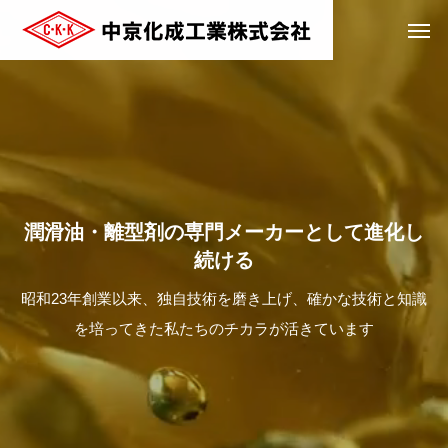
潤
滑
油
・
離
型
剤
の
専
門
メ
ー
カ
ー
と
し
て
進
化
し
続
け
る
昭和23年創業以来、独自技術を磨き上げ、確かな技術と知識
を培ってきた私たちのチカラが活きています