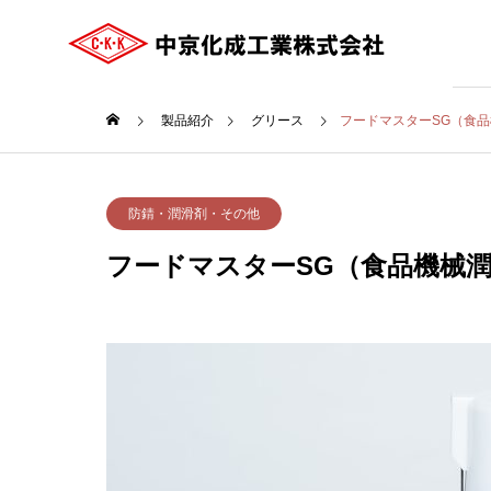
製品紹介
グリース
フードマスターSG（食
ご挨拶
防錆・潤滑剤・その他
GREETING
フードマスターSG（食品機械
COMPANY
会社案内
沿革
HISTRY