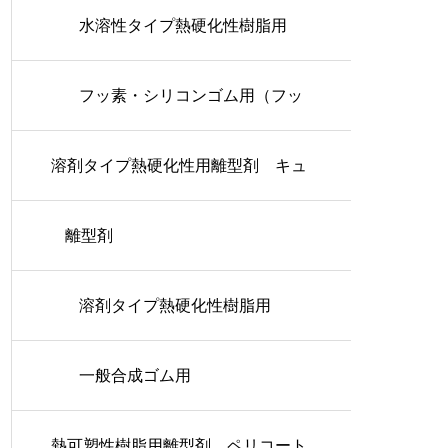
水溶性タイプ熱硬化性樹脂用
フッ素・シリコンゴム用（フッ
溶剤タイプ熱硬化性用離型剤 キュ
素タイプ）
アコート
離型剤
溶剤タイプ熱硬化性樹脂用
一般合成ゴム用
熱可塑性樹脂用離型剤 ペリコート