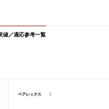
状値／適応参考一覧
ベアレックス