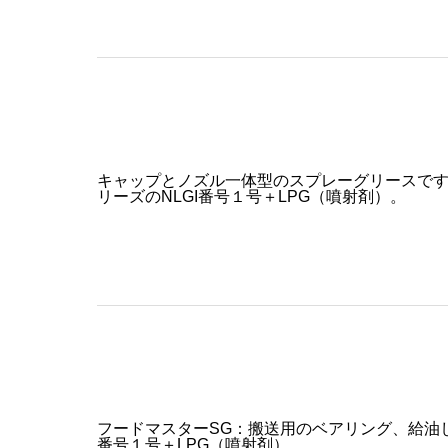
キャップとノズル一体型のスプレーグリースで
リーズのNLGI番号１号＋LPG（噴射剤）。
フードマスターSG：搬送用のベアリング、給油
番号１号＋LPG（噴射剤）。