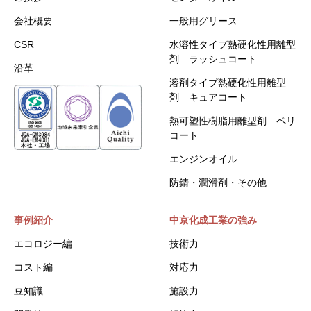
会社概要
一般用グリース
CSR
水溶性タイプ熱硬化性用離型
剤 ラッシュコート
沿革
溶剤タイプ熱硬化性用離型
剤 キュアコート
熱可塑性樹脂用離型剤 ペリ
コート
エンジンオイル
防錆・潤滑剤・その他
事例紹介
中京化成工業の強み
エコロジー編
技術力
コスト編
対応力
豆知識
施設力