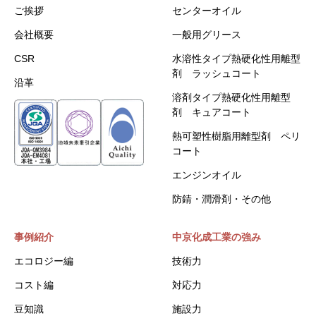
ご挨拶
センターオイル
会社概要
一般用グリース
CSR
水溶性タイプ熱硬化性用離型
剤 ラッシュコート
沿革
溶剤タイプ熱硬化性用離型
剤 キュアコート
熱可塑性樹脂用離型剤 ペリ
コート
エンジンオイル
防錆・潤滑剤・その他
事例紹介
中京化成工業の強み
エコロジー編
技術力
コスト編
対応力
豆知識
施設力