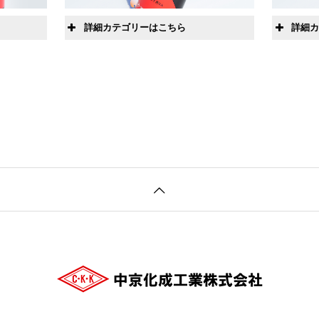
切削加工用
詳細カテゴリーはこちら
詳細
研削加工用
オイル
防錆剤
バ
潤滑剤
剤
グリース
ース
水
洗浄剤
用
コーティング剤
食品用オイル
食品用グリース
オイル