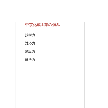
フッ素・シリコンゴム用
（フッ素・ワックスタイ
プ）
中京化成工業の強み
フッ素・シリコンゴム用
技術力
（ワックスタイプ）
対応力
施設力
解決力