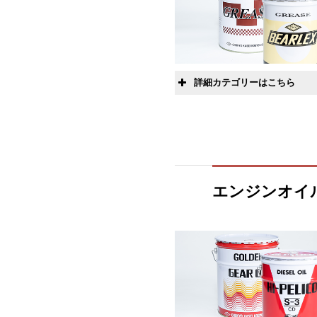
詳細カテゴリーはこちら
リチウム石鹸
万能多用途
ホイールベアリン
エンジンオイ
カルシウム石鹸
複合カルシウムスル
ト
フッ素樹脂
その他
耐熱用途