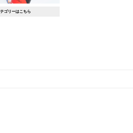
ウレタン用
カテゴリーはこちら
フッ素・シリコンゴム用
ス用コーティング剤
ＣＦＲＰ用（金型コーティ
ング）
溶性タイプ熱硬化性樹脂
 ラッシュコート
フッ素・シリコンゴム用
（フッ素タイプ）
一般合成ゴム用（シリコン
タイプ）
一般合成ゴム用（フッ素・
シリコンタイプ）