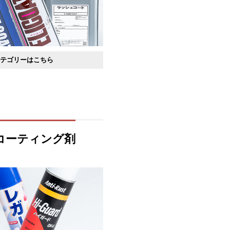
カテゴリーはこちら
剤タイプ熱可塑性樹脂用
リコート
シリコーンタイプ
コーティング剤
植物油タイプ
フッ素タイプ
脂肪酸セッケンタイプ
剤タイプ熱硬化性樹脂用
ュアコート
一般合成ゴム用