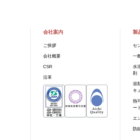
会社案内
製
ご挨拶
セ
会社概要
一
CSR
水
剤
沿革
溶
キ
熱
ー
エ
防