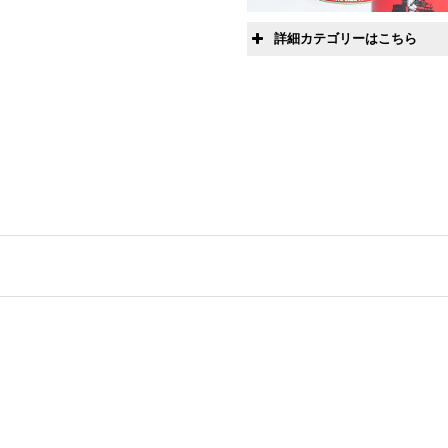
特殊用途
詳細カテゴリーはこちら
カートリッジ
４サイクルエンジン
エアゾール
ガソリン車用
超高温焼付き防止
ディーゼル車用
高寿命高温用グリ
ギアオイル
トラクター用
自動車用ギア用
ATF用
２サイクルエンジン