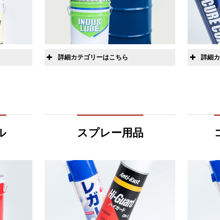
詳細カテゴリーはこちら
詳細
圧造加工
溶
ボルト加工用
ペ
グ
ナット加工用
ル
スプレー用品
大パーツ加工用
フォネー
中パーツ加工用
小パーツ加工用
特殊加工用、特殊用途・その
溶
他
キ
プレス加工用