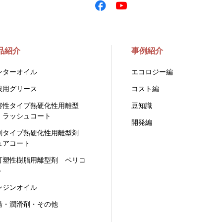
品紹介
事例紹介
ンターオイル
エコロジー編
般用グリース
コスト編
溶性タイプ熱硬化性用離型
豆知識
 ラッシュコート
開発編
剤タイプ熱硬化性用離型剤
ュアコート
可塑性樹脂用離型剤 ペリコ
ト
ンジンオイル
錆・潤滑剤・その他