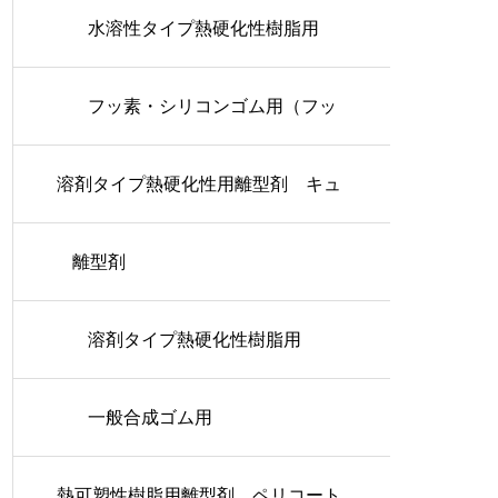
水溶性タイプ熱硬化性樹脂用
フッ素・シリコンゴム用（フッ
溶剤タイプ熱硬化性用離型剤 キュ
素タイプ）
アコート
離型剤
溶剤タイプ熱硬化性樹脂用
一般合成ゴム用
熱可塑性樹脂用離型剤 ペリコート