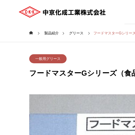
製品紹介
グリース
フードマスターGシリー
ご挨拶
一般用グリース
GREETING
フードマスターGシリーズ（食
COMPANY
会社案内
沿革
HISTRY