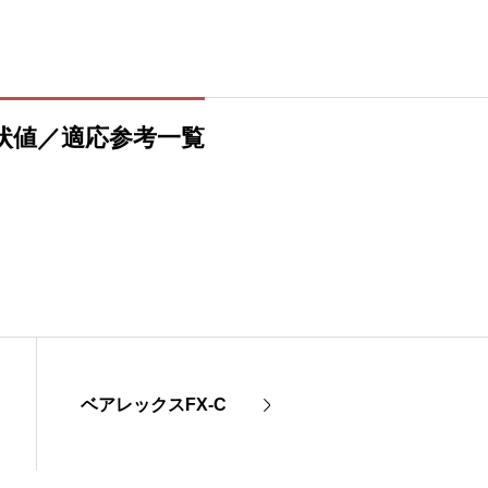
状値／適応参考一覧
ベアレックスFX-C