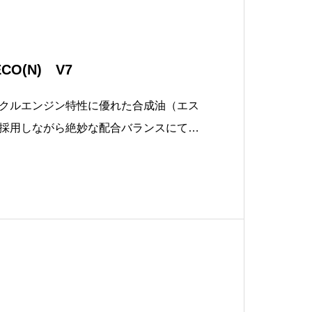
O(N) V7
クルエンジン特性に優れた合成油（エス
採用しながら絶妙な配合バランスにて設
製品です。環境ラベル「エコマーク」を
系への毒性が小さい生分解性試験 (OEC