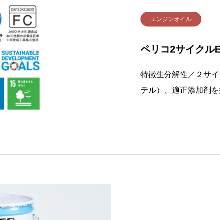
エンジンオイル
ペリコ2サイクルEC
特徴生分解性／２サイ
テル）、適正添加剤を
計された環境対応型の
取得済みです。■ 生態
D301B)にて2