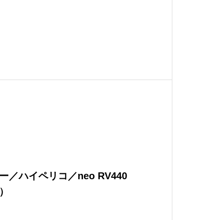
／ハイペリコ／neo RV440
）