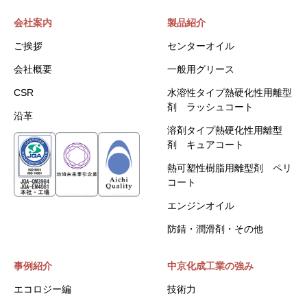
会社案内
製品紹介
ご挨拶
センターオイル
会社概要
一般用グリース
CSR
水溶性タイプ熱硬化性用離型
剤 ラッシュコート
沿革
溶剤タイプ熱硬化性用離型
剤 キュアコート
熱可塑性樹脂用離型剤 ペリ
コート
エンジンオイル
防錆・潤滑剤・その他
事例紹介
中京化成工業の強み
エコロジー編
技術力