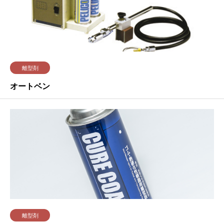
離型剤
オートベン
離型剤