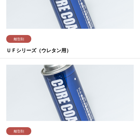
離型剤
ＵＦシリーズ（ウレタン用）
離型剤