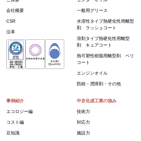
会社概要
一般用グリース
CSR
水溶性タイプ熱硬化性用離型
剤 ラッシュコート
沿革
溶剤タイプ熱硬化性用離型
剤 キュアコート
熱可塑性樹脂用離型剤 ペリ
コート
エンジンオイル
防錆・潤滑剤・その他
事例紹介
中京化成工業の強み
エコロジー編
技術力
コスト編
対応力
豆知識
施設力