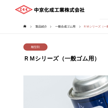
製品紹介
一般合成ゴム用
ＲＭシリーズ（一
ご挨拶
離型剤
GREETING
ＲＭシリーズ（一般ゴム用）
COMPANY
会社案内
沿革
HISTRY