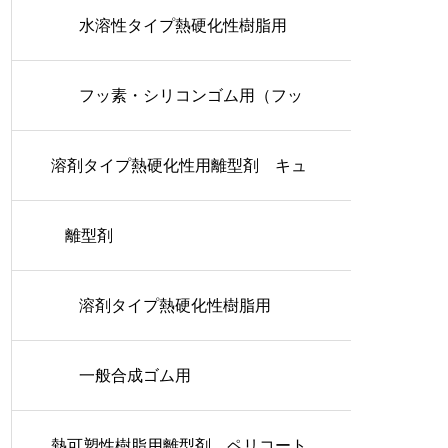
水溶性タイプ熱硬化性樹脂用
フッ素・シリコンゴム用（フッ
溶剤タイプ熱硬化性用離型剤 キュ
素タイプ）
アコート
離型剤
溶剤タイプ熱硬化性樹脂用
一般合成ゴム用
熱可塑性樹脂用離型剤 ペリコート