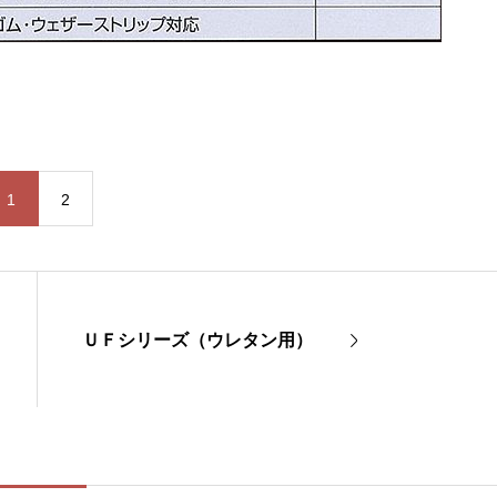
1
2
ＵＦシリーズ（ウレタン用）