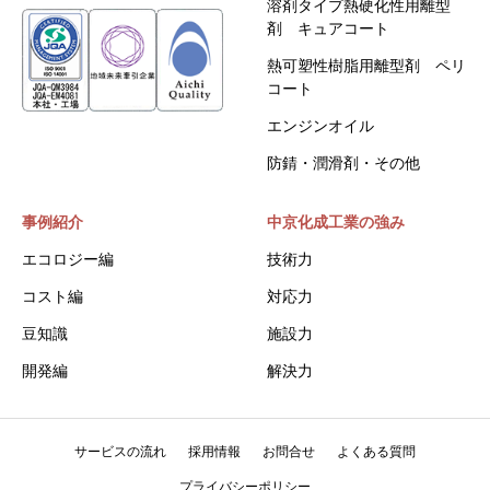
溶剤タイプ熱硬化性用離型
剤 キュアコート
熱可塑性樹脂用離型剤 ペリ
コート
エンジンオイル
防錆・潤滑剤・その他
事例紹介
中京化成工業の強み
エコロジー編
技術力
コスト編
対応力
豆知識
施設力
開発編
解決力
サービスの流れ
採用情報
お問合せ
よくある質問
プライバシーポリシー