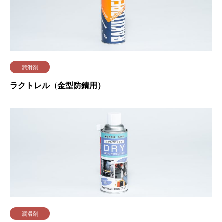
潤滑剤
ラクトレル（金型防錆用）
潤滑剤