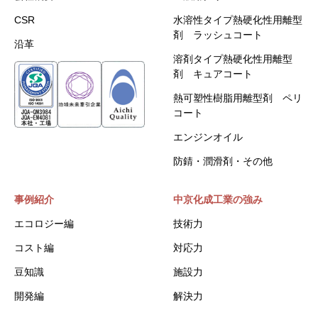
CSR
水溶性タイプ熱硬化性用離型
剤 ラッシュコート
沿革
溶剤タイプ熱硬化性用離型
剤 キュアコート
熱可塑性樹脂用離型剤 ペリ
コート
エンジンオイル
防錆・潤滑剤・その他
事例紹介
中京化成工業の強み
エコロジー編
技術力
コスト編
対応力
豆知識
施設力
開発編
解決力