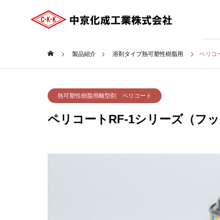
製品紹介
溶剤タイプ熱可塑性樹脂用
ペリコ
ご挨拶
熱可塑性樹脂用離型剤 ペリコート
GREETING
ペリコートRF-1シリーズ（フ
COMPANY
会社案内
沿革
HISTRY