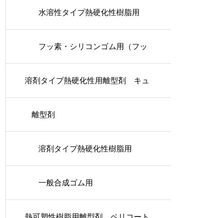
水溶性タイプ熱硬化性樹脂用
フッ素・シリコンゴム用（フッ
溶剤タイプ熱硬化性用離型剤 キュ
素タイプ）
アコート
離型剤
溶剤タイプ熱硬化性樹脂用
一般合成ゴム用
熱可塑性樹脂用離型剤 ペリコート