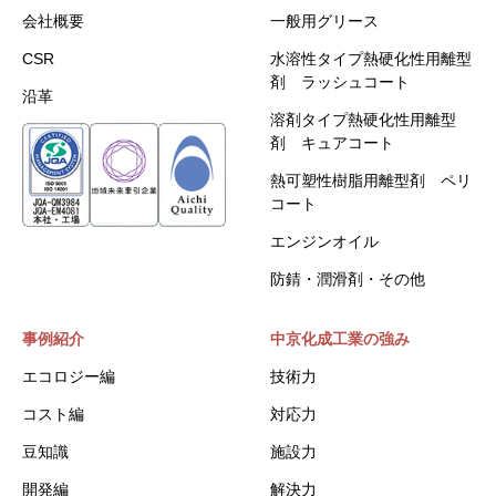
会社概要
一般用グリース
CSR
水溶性タイプ熱硬化性用離型
剤 ラッシュコート
沿革
溶剤タイプ熱硬化性用離型
剤 キュアコート
熱可塑性樹脂用離型剤 ペリ
コート
エンジンオイル
防錆・潤滑剤・その他
事例紹介
中京化成工業の強み
エコロジー編
技術力
コスト編
対応力
豆知識
施設力
開発編
解決力