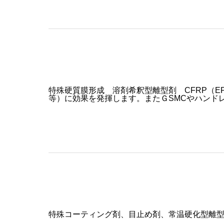
特殊硬質膜形成 溶剤希釈型離型剤 CFRP（EP P
等）に効果を発揮します。またＧSMCやハンド
特殊コーティング剤、目止め剤、常温硬化型離