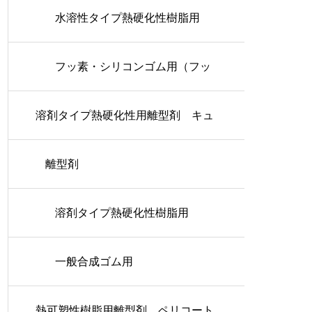
水溶性タイプ熱硬化性樹脂用
フッ素・シリコンゴム用（フッ
溶剤タイプ熱硬化性用離型剤 キュ
素タイプ）
アコート
離型剤
溶剤タイプ熱硬化性樹脂用
一般合成ゴム用
熱可塑性樹脂用離型剤 ペリコート