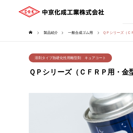
製品紹介
一般合成ゴム用
ＱＰシリーズ（Ｃ
ご挨拶
溶剤タイプ熱硬化性用離型剤 キュアコート
GREETING
ＱＰシリーズ（ＣＦＲＰ用・金
COMPANY
会社案内
沿革
HISTRY