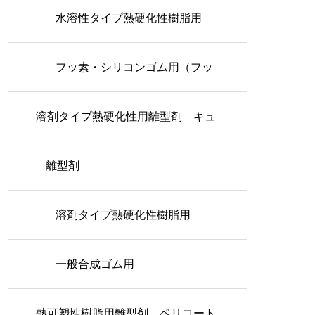
水溶性タイプ熱硬化性樹脂用
フッ素・シリコンゴム用（フッ
溶剤タイプ熱硬化性用離型剤 キュ
素タイプ）
アコート
離型剤
溶剤タイプ熱硬化性樹脂用
一般合成ゴム用
熱可塑性樹脂用離型剤 ペリコート