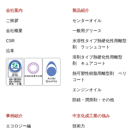
会社案内
製品紹介
ご挨拶
センターオイル
会社概要
一般用グリース
CSR
水溶性タイプ熱硬化性用離型
剤 ラッシュコート
沿革
溶剤タイプ熱硬化性用離型
剤 キュアコート
熱可塑性樹脂用離型剤 ペリ
コート
エンジンオイル
防錆・潤滑剤・その他
事例紹介
中京化成工業の強み
エコロジー編
技術力