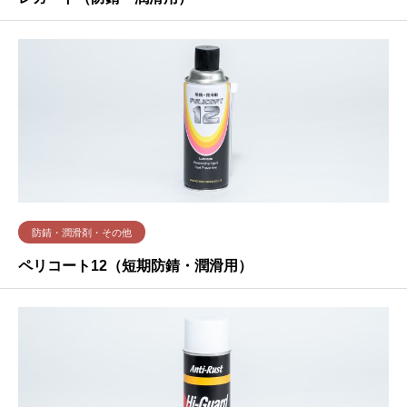
防錆・潤滑剤・その他
ペリコート12（短期防錆・潤滑用）