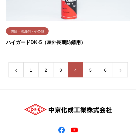
防錆・潤滑剤・その他
ハイガードDK-5（屋外長期防錆用）
1
2
3
4
5
6