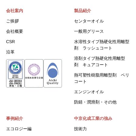
会社案内
製品紹介
ご挨拶
センターオイル
会社概要
一般用グリース
CSR
水溶性タイプ熱硬化性用離型
剤 ラッシュコート
沿革
溶剤タイプ熱硬化性用離型
剤 キュアコート
熱可塑性樹脂用離型剤 ペリ
コート
エンジンオイル
防錆・潤滑剤・その他
事例紹介
中京化成工業の強み
エコロジー編
技術力