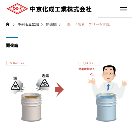
事例＆豆知識
開発編
「鉛」「塩素」フリーを実現
開発編