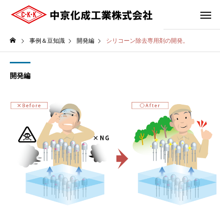
事例＆豆知識
開発編
シリコーン除去専用剤の開発。
開発編