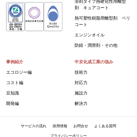
溶剤タイプ熱硬化性用離型
剤 キュアコート
熱可塑性樹脂用離型剤 ペリ
コート
エンジンオイル
防錆・潤滑剤・その他
事例紹介
中京化成工業の強み
エコロジー編
技術力
コスト編
対応力
豆知識
施設力
開発編
解決力
サービスの流れ
採用情報
お問合せ
よくある質問
プライバシーポリシー