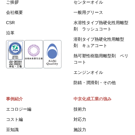
ご挨拶
センターオイル
会社概要
一般用グリース
CSR
水溶性タイプ熱硬化性用離型
剤 ラッシュコート
沿革
溶剤タイプ熱硬化性用離型
剤 キュアコート
熱可塑性樹脂用離型剤 ペリ
コート
エンジンオイル
防錆・潤滑剤・その他
事例紹介
中京化成工業の強み
エコロジー編
技術力
コスト編
対応力
豆知識
施設力