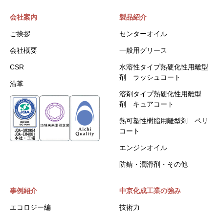
会社案内
製品紹介
ご挨拶
センターオイル
会社概要
一般用グリース
CSR
水溶性タイプ熱硬化性用離型
剤 ラッシュコート
沿革
溶剤タイプ熱硬化性用離型
剤 キュアコート
熱可塑性樹脂用離型剤 ペリ
コート
エンジンオイル
防錆・潤滑剤・その他
事例紹介
中京化成工業の強み
エコロジー編
技術力