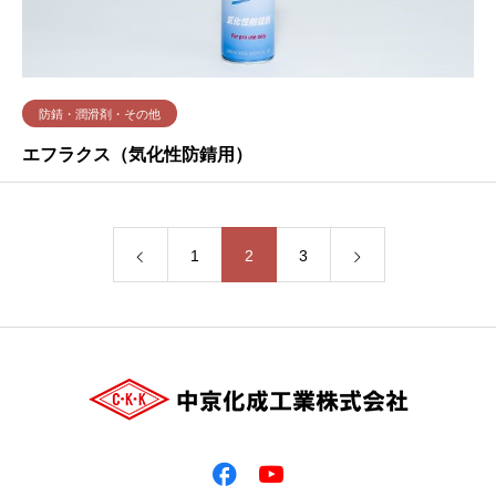
防錆・潤滑剤・その他
エフラクス（気化性防錆用）
1
2
3