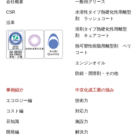
会社概要
一般用グリース
CSR
水溶性タイプ熱硬化性用離型
剤 ラッシュコート
沿革
溶剤タイプ熱硬化性用離型
剤 キュアコート
熱可塑性樹脂用離型剤 ペリ
コート
エンジンオイル
防錆・潤滑剤・その他
事例紹介
中京化成工業の強み
エコロジー編
技術力
コスト編
対応力
豆知識
施設力
開発編
解決力